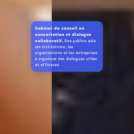
© tous droits réservés
Cabinet de conseil en
concertation et dialogue
collaboratif,
Res publica aide
les institutions, les
organisations et les entreprises
à organiser des dialogues utiles
et efficaces.