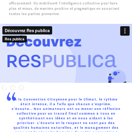
efficacement. Ils mobilisent l’intelligence collective pour faire
plus et mieux, de manière positive et pragmatique en associant
toutes les parties prenantes.
À la Convention Citoyenne pour le Climat, le rythme
était intense, il a fallu que chacun s’exprime,
s’écoute… Nos animateurs ont su mener une réflexion
collective pour un travail final commun à tous en
synthétisant nos idées et en nous aidant à les
prioriser. L’écoute et le respect ne sont pas des
qualités humaines naturelles, et le management des