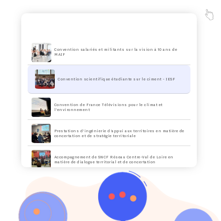
Convention salariés et militants sur la vision à 10 ans de
MAIF
Convention scientifique étudiante sur le ciment - IESF
Convention de France Télévisions pour le climat et
l’environnement
Prestations d’ingénierie d’appui aux territoires en matière de
concertation et de stratégie territoriale
Accompagnement de SNCF Réseau Centre-Val de Loire en
matière de dialogue territorial et de concertation
Territoire(s) 2050
– Accompagnement de collectivités pilotes
dans une démarche de prospective territoriale vers la
neutralité carbone
Animation du Parlement de circonscription de la députée Eva
Sas