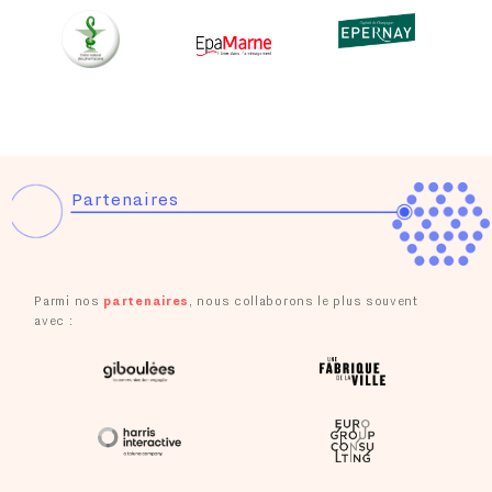
Slide 3 of 4.
Slide 4 of 5.
Slide 4 of 4.
Conception d’une démarche de concertation des acteurs du
tourisme et des loisirs en Île-de-France
Requalification de la Promenade de mer de La Baule-Escoublac
Concertation pour l’élaboration de Pactes de Transition et de
Relance Écologique (PTRTE) dans le Grand Est
Partenaires
Comité citoyen du numérique en santé
Concertation sur la réouverture aux voyageurs de la ligne
ferroviaire Alès-Bessèges
Parmi nos
partenaires
, nous collaborons le plus souvent
avec :
Convention interne de RTE : co-construction du projet
d'entreprise
Jury citoyen mandaté par le Conseil Economique Social et
Environnemental (CESE)
Jurys de bénéficiaires de l’appel à projets “100% Inclusion” de
la DGEFP