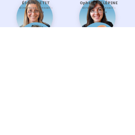
Élodie PETIT
Ophélie DELÉPINE
Directrice conseil -
Directrice conseil -
Associée
Associée
Fabienne BLEUZE
Xavier MEUNIER
Directrice
Directeur technique
administrative
et financière -
Associée
Robin BÉNÉVENT
Camille
BOURDIER