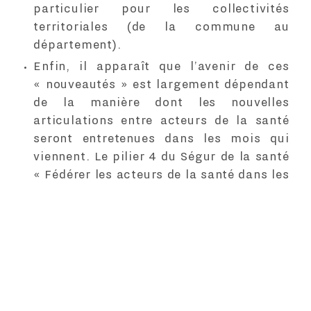
particulier pour les collectivités
territoriales (de la commune au
département).
Enfin, il apparaît que l’avenir de ces
« nouveautés » est largement dépendant
de la manière dont les nouvelles
articulations entre acteurs de la santé
seront entretenues dans les mois qui
viennent. Le pilier 4 du Ségur de la santé
« Fédérer les acteurs de la santé dans les
territoires au service des usagers » doit
encore être mis en œuvre en s’appuyant
sur les dynamiques locales et régionales
et en organisant le dialogue avec
l’ensemble des acteurs concernés.
La qualité des services de santé à l’échelle